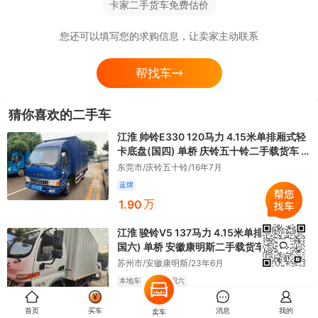
卡家二手货车免费估价
4米2蓝牌货车着急转让
您还可以填写您的求购信息，让卖家主动联系
渣土车环卫车交易市场
帮找车
3米8小货车二手车价格
猜你喜欢的二手车
成都二手4.2米轻卡货车市场
江淮 帅铃E330 120马力 4.15米单排厢式轻
卡底盘(国四) 单桥 庆铃五十铃二手载货车
蓝牌
东莞市/庆铃五十铃/16年7月
蓝牌
万
1.90
江淮 骏铃V5 137马力 4.15米单排厢式轻卡(
国六) 单桥 安徽康明斯二手载货车 蓝牌
苏州市/安徽康明斯/23年6月
本地车
蓝牌
国六
万
5.88
首页
买车
消息
我的
卖车